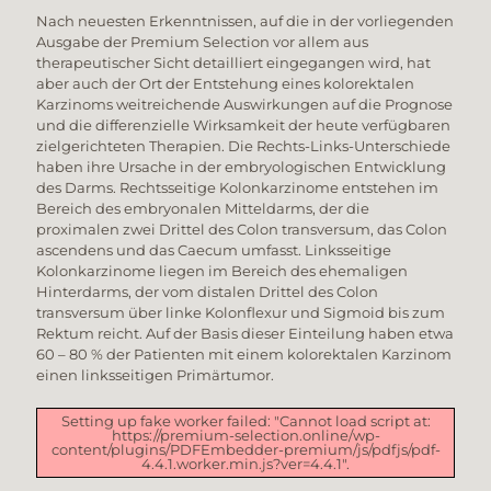
Nach neuesten Erkenntnissen, auf die in der vorliegenden
Ausgabe der Premium Selection vor allem aus
therapeutischer Sicht detailliert eingegangen wird, hat
aber auch der Ort der Entstehung eines kolorektalen
Karzinoms weitreichende Auswirkungen auf die Prognose
und die differenzielle Wirksamkeit der heute verfügbaren
zielgerichteten Therapien. Die Rechts-Links-Unterschiede
haben ihre Ursache in der embryologischen Entwicklung
des Darms. Rechtsseitige Kolonkarzinome entstehen im
Bereich des embryonalen Mitteldarms, der die
proximalen zwei Drittel des Colon transversum, das Colon
ascendens und das Caecum umfasst. Linksseitige
Kolonkarzinome liegen im Bereich des ehemaligen
Hinterdarms, der vom distalen Drittel des Colon
transversum über linke Kolonflexur und Sigmoid bis zum
Rektum reicht. Auf der Basis dieser Einteilung haben etwa
60 – 80 % der Patienten mit einem kolorektalen Karzinom
einen linksseitigen Primärtumor.
Setting up fake worker failed: "Cannot load script at:
https://premium-selection.online/wp-
content/plugins/PDFEmbedder-premium/js/pdfjs/pdf-
4.4.1.worker.min.js?ver=4.4.1".