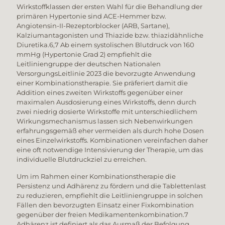
Wirkstoffklassen der ersten Wahl für die Behandlung der
primären Hypertonie sind ACE-Hemmer bzw.
Angiotensin-II-Rezeptorblocker (ARB, Sartane),
Kalziumantagonisten und Thiazide bzw. thiazidähnliche
Diuretika.6,7 Ab einem systolischen Blutdruck von 160
mmHg (Hypertonie Grad 2) empfiehlt die
Leitliniengruppe der deutschen Nationalen
VersorgungsLeitlinie 2023 die bevorzugte Anwendung
einer Kombinationstherapie. Sie präferiert damit die
Addition eines zweiten Wirkstoffs gegenüber einer
maximalen Ausdosierung eines Wirkstoffs, denn durch
zwei niedrig dosierte Wirkstoffe mit unterschiedlichem
Wirkungsmechanismus lassen sich Nebenwirkungen
erfahrungsgemäß eher vermeiden als durch hohe Dosen
eines Einzelwirkstoffs. Kombinationen vereinfachen daher
eine oft notwendige Intensivierung der Therapie, um das
individuelle Blutdruckziel zu erreichen.
Um im Rahmen einer Kombinationstherapie die
Persistenz und Adhärenz zu fördern und die Tablettenlast
zu reduzieren, empfiehlt die Leitliniengruppe in solchen
Fällen den bevorzugten Einsatz einer Fixkombination
gegenüber der freien Medikamentenkombination.7
Adhärenz ist definiert als das Ausmaß der Befolgung