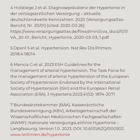
4 Holstiege J et al. Diagnoseprävalenz der Hypertonie in
der vertragsärztlichen Versorgung – aktuelle
deutschlandweite Kennzahlen. 2020 (Versorgungsatlas-
Bericht; Nr. 20/01) [cited: 2020-03-26].
https://www.versorgungsatlas.de/fileadmin/ziva_docs/107/
VA_20-01_Bericht_Hypertonie_2020-03-03_1.pdf
5 Oparil S et al. Hypertension. Nat Rev Dis Primers
2018;4:18014
6 Mancia G et al. 2023 ESH Guidelines for the
management of arterial hypertension. The Task Force for
the management of arterial hypertension of the European
Society of Hypertension Endorsed by the International
Society of Hypertension (ISH) and the European Renal
Association (ERA). J Hypertens 2023;41(12): 1874-2071
7 Bundesärztekammer (BÄK), Kassenärztliche
Bundesvereinigung (KBV), Arbeitsgemeinschaft der
Wissenschaftlichen Medizinischen Fachgesellschaften
(AWMF). Nationale VersorgungsLeitlinie Hypertonie –
Langfassung, Version 1.0. 2023. DOI: 10.6101/AZQ/000502.
www.leitlinien.de/hypertonie