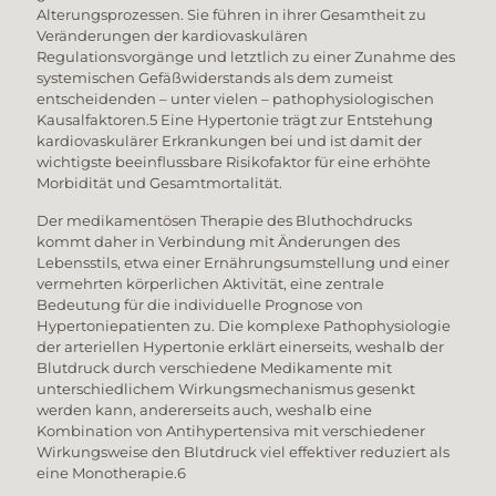
Alterungsprozessen. Sie führen in ihrer Gesamtheit zu
Veränderungen der kardiovaskulären
Regulationsvorgänge und letztlich zu einer Zunahme des
systemischen Gefäßwiderstands als dem zumeist
entscheidenden – unter vielen – pathophysiologischen
Kausalfaktoren.5 Eine Hypertonie trägt zur Entstehung
kardiovaskulärer Erkrankungen bei und ist damit der
wichtigste beeinflussbare Risikofaktor für eine erhöhte
Morbidität und Gesamtmortalität.
Der medikamentösen Therapie des Bluthochdrucks
kommt daher in Verbindung mit Änderungen des
Lebensstils, etwa einer Ernährungsumstellung und einer
vermehrten körperlichen Aktivität, eine zentrale
Bedeutung für die individuelle Prognose von
Hypertoniepatienten zu. Die komplexe Pathophysiologie
der arteriellen Hypertonie erklärt einerseits, weshalb der
Blutdruck durch verschiedene Medikamente mit
unterschiedlichem Wirkungsmechanismus gesenkt
werden kann, andererseits auch, weshalb eine
Kombination von Antihypertensiva mit verschiedener
Wirkungsweise den Blutdruck viel effektiver reduziert als
eine Monotherapie.6