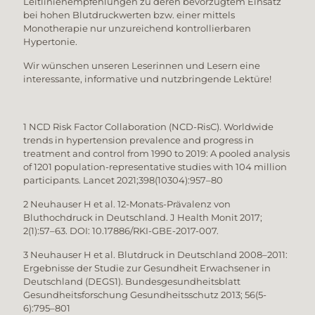
Leitlinienempfehlungen zu deren bevorzugtem Einsatz
bei hohen Blutdruckwerten bzw. einer mittels
Monotherapie nur unzureichend kontrollierbaren
Hypertonie.
Wir wünschen unseren Leserinnen und Lesern eine
interessante, informative und nutzbringende Lektüre!
1 NCD Risk Factor Collaboration (NCD-RisC). Worldwide
trends in hypertension prevalence and progress in
treatment and control from 1990 to 2019: A pooled analysis
of 1201 population-representative studies with 104 million
participants. Lancet 2021;398(10304):957–80
2 Neuhauser H et al. 12-Monats-Prävalenz von
Bluthochdruck in Deutschland. J Health Monit 2017;
2(1):57–63. DOI: 10.17886/RKI-GBE-2017-007.
3 Neuhauser H et al. Blutdruck in Deutschland 2008–2011:
Ergebnisse der Studie zur Gesundheit Erwachsener in
Deutschland (DEGS1). Bundesgesundheitsblatt
Gesundheitsforschung Gesundheitsschutz 2013; 56(5-
6):795–801