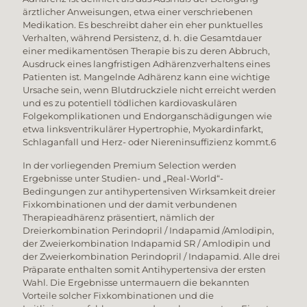
ärztlicher Anweisungen, etwa einer verschriebenen
Medikation. Es beschreibt daher ein eher punktuelles
Verhalten, während Persistenz, d. h. die Gesamtdauer
einer medikamentösen Therapie bis zu deren Abbruch,
Ausdruck eines langfristigen Adhärenzverhaltens eines
Patienten ist. Mangelnde Adhärenz kann eine wichtige
Ursache sein, wenn Blutdruckziele nicht erreicht werden
und es zu potentiell tödlichen kardiovaskulären
Folgekomplikationen und Endorganschädigungen wie
etwa linksventrikulärer Hypertrophie, Myokardinfarkt,
Schlaganfall und Herz- oder Niereninsuffizienz kommt.6
In der vorliegenden Premium Selection werden
Ergebnisse unter Studien- und „Real-World“-
Bedingungen zur antihypertensiven Wirksamkeit dreier
Fixkombinationen und der damit verbundenen
Therapieadhärenz präsentiert, nämlich der
Dreierkombination Perindopril / Indapamid /Amlodipin,
der Zweierkombination Indapamid SR / Amlodipin und
der Zweierkombination Perindopril / Indapamid. Alle drei
Präparate enthalten somit Antihypertensiva der ersten
Wahl. Die Ergebnisse untermauern die bekannten
Vorteile solcher Fixkombinationen und die