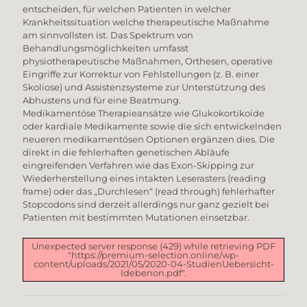
entscheiden, für welchen Patienten in welcher
Krankheitssituation welche therapeutische Maßnahme
am sinnvollsten ist. Das Spektrum von
Behandlungsmöglichkeiten umfasst
physiotherapeutische Maßnahmen, Orthesen, operative
Eingriffe zur Korrektur von Fehlstellungen (z. B. einer
Skoliose) und Assistenzsysteme zur Unterstützung des
Abhustens und für eine Beatmung.
Medikamentöse Therapieansätze wie Glukokortikoide
oder kardiale Medikamente sowie die sich entwickelnden
neueren medikamentösen Optionen ergänzen dies. Die
direkt in die fehlerhaften genetischen Abläufe
eingreifenden Verfahren wie das Exon-Skipping zur
Wiederherstellung eines intakten Leserasters (reading
frame) oder das „Durchlesen“ (read through) fehlerhafter
Stopcodons sind derzeit allerdings nur ganz gezielt bei
Patienten mit bestimmten Mutationen einsetzbar.
Unexpected server response (429) while retrieving PDF
"https://premium-selection.online/wp-
content/uploads/2021/05/2020-04-StudienUebersicht-
Idebenon.pdf".