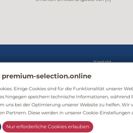
Kontakt
Herausgeber
in Zu
 premium-selection.online
Reprint Publications GmbH
Phar
ies. Einige Cookies sind für die Funktionalität unserer Web
Seeshaupter Str. 85
Am al
es hingegen speichern technische Informationen, während 
82541 Münsing
50825
um uns bei der Optimierung unserer Website zu helfen. Wir 
Tel.: +49 (0) 8801-913149-0
Tel.: +
en Partnern. Diese werden in unserer Cookie-Einstellungen 
Email:
diz@premium-selection.online
Email
Nur erforderliche Cookies erlauben
Web:
www.premium-selection.online
Web: