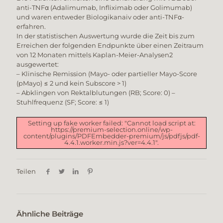
anti-TNFα (Adalimumab, Infliximab oder Golimumab)
und waren entweder Biologikanaiv oder anti-TNFα-
erfahren.
In der statistischen Auswertung wurde die Zeit bis zum
Erreichen der folgenden Endpunkte über einen Zeitraum
von 12 Monaten mittels Kaplan-Meier-Analysen2
ausgewertet:
– Klinische Remission (Mayo- oder partieller Mayo-Score
(pMayo) ≤ 2 und kein Subscore > 1)
– Abklingen von Rektalblutungen (RB; Score: 0) –
Stuhlfrequenz (SF; Score: ≤ 1)
Setting up fake worker failed: "Cannot load script at:
https://premium-selection.online/wp-
content/plugins/PDFEmbedder-premium/js/pdfjs/pdf-
4.4.1.worker.min.js?ver=4.4.1".
Teilen
Ähnliche Beiträge