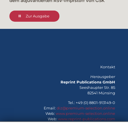
dem adjuvantierten RSV-Impfstoff von GSK
Zur Ausgabe
Kontakt
Herausgeber
Reprint Publications GmbH
Seeshaupter Str. 85
82541 Münsing
Tel.: +49 (0) 8801-913149-0
Email:
diz@premium-selection.online
Web:
www.premium-selection.online
Web:
www.reprint-publications.com