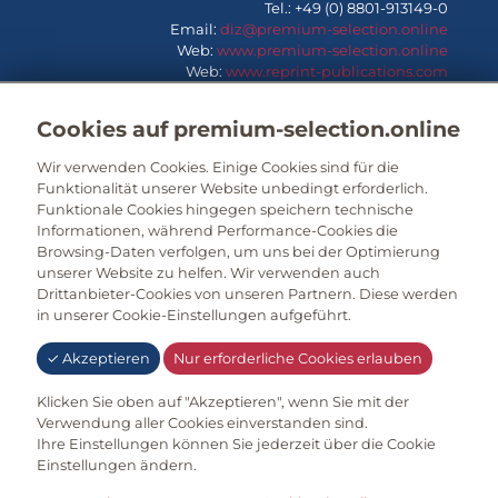
Tel.: +49 (0) 8801-913149-0
Email:
diz@premium-selection.online
Web:
www.premium-selection.online
Web:
www.reprint-publications.com
Cookies auf premium-selection.online
Wir verwenden Cookies. Einige Cookies sind für die
Funktionalität unserer Website unbedingt erforderlich.
in Zusammenarbeit mit
Funktionale Cookies hingegen speichern technische
PharmKomm
| Damian Binger
Informationen, während Performance-Cookies die
Am alten Güterbahnhof 43
Browsing-Daten verfolgen, um uns bei der Optimierung
50825 Köln
unserer Website zu helfen. Wir verwenden auch
Drittanbieter-Cookies von unseren Partnern. Diese werden
Tel.: +49 (0) 1 60 – 6 78 01 01
in unserer Cookie-Einstellungen aufgeführt.
Email:
dab@premium-selection.de
Web:
www.premium-selection.online
✓ Akzeptieren
Nur erforderliche Cookies erlauben
Web:
www.pharmkomm.de
Klicken Sie oben auf "Akzeptieren", wenn Sie mit der
Verwendung aller Cookies einverstanden sind.
Ihre Einstellungen können Sie jederzeit über die Cookie
Einstellungen ändern.
© 2023 Premium Selection
Impressum
|
Datenschutz
|
Cookie-Einstellungen